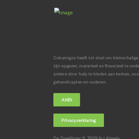
Cubamigos heeft tot doel om kleinschalige
zijn opgezet, materieel en financieel te ond
andere door hulp te bieden aan kerken, voo
gehandicapten en ouderen.
ANBI
Privacyverklaring
De Zanglijster 11, 7609 NJ Almelo