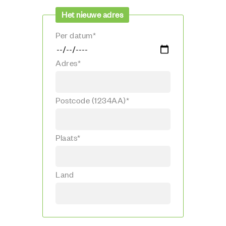
Het nieuwe adres
Per datum*
Adres*
Postcode (1234AA)*
Plaats*
Land