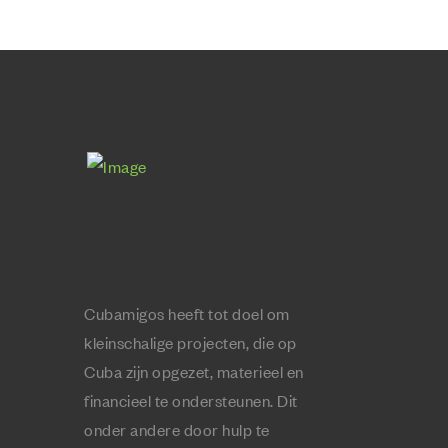
Cubamigos heeft tot doel om
kleinschalige projecten, die op
Cuba zijn opgezet, materieel en
financieel te ondersteunen. Dit
onder andere door hulp te