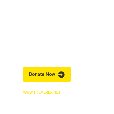
Help cindy get
back to school
Pellentesque lacinia urna eget luctus
faucibus. Sus
pendisse potenti. Morbi
accumsan, arcu et feugiat hen
drerit,
odio quam egestas risus, tincidunt
gravida est
risus ut enim.
Donate Now
WWW.THEMEREX.NET