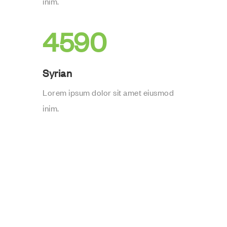
inim.
4590
Syrian
Lorem ipsum dolor sit amet eiusmod
inim.