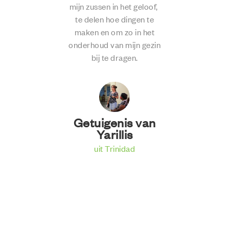
n
mijn zussen in het geloof,
te delen hoe dingen te
maken en om zo in het
onderhoud van mijn gezin
p
bij te dragen.
.
l
n
Getuigenis van
Yarillis
de
uit Trinidad
ig
n
e
o